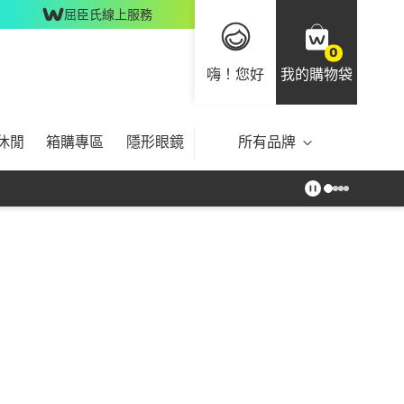
屈臣氏線上服務
0
嗨！您好
我的購物袋
休閒
箱購專區
隱形眼鏡
所有品牌