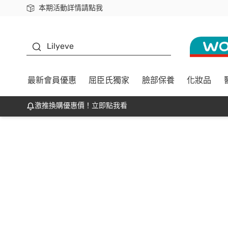
本期活動詳情請點我
下載app最高回饋$350
K beauty
Lilyeve
最新會員優惠
屈臣氏獨家
臉部保養
化妝品
激推換購優惠價！立即點我看