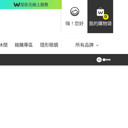
屈臣氏線上服務
0
嗨！您好
我的購物袋
休閒
箱購專區
隱形眼鏡
所有品牌