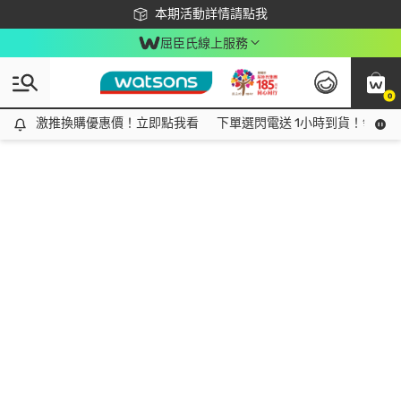
下載app最高回饋$350
本期活動詳情請點我
屈臣氏線上服務
0
激推換購優惠價！立即點我看
激推換購優惠價！立即點我看
下單選閃電送 1小時到貨！領神券