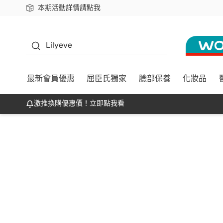
本期活動詳情請點我
下載app最高回饋$350
K beauty
Lilyeve
最新會員優惠
屈臣氏獨家
臉部保養
化妝品
激推換購優惠價！立即點我看