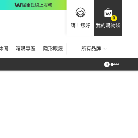
屈臣氏線上服務
0
嗨！您好
我的購物袋
休閒
箱購專區
隱形眼鏡
所有品牌