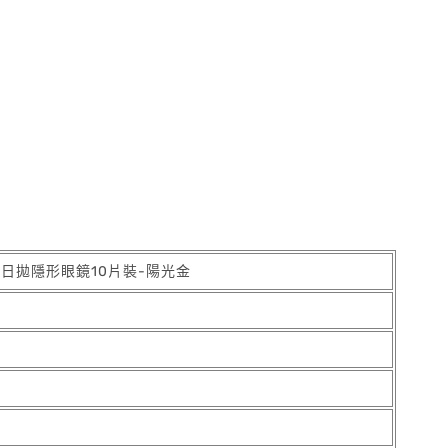
彩色日拋隱形眼鏡10片裝-陽光金