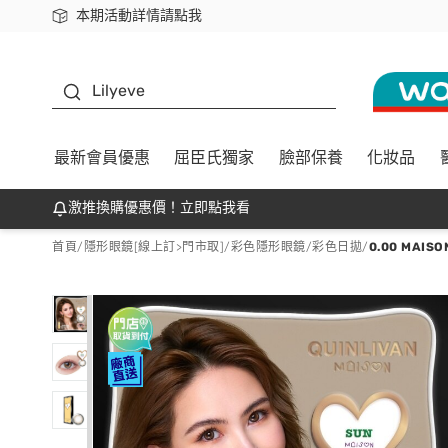
本期活動詳情請點我
下載app最高回饋$350
K beauty
Lilyeve
最新會員優惠
屈臣氏獨家
臉部保養
化妝品
激推換購優惠價！立即點我看
首頁
/
隱形眼鏡[線上訂>門市取]
/
彩色隱形眼鏡
/
彩色日拋
/
0.00 MA