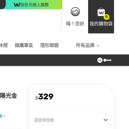
屈臣氏線上服務
0
嗨！您好
我的購物袋
休閒
箱購專區
隱形眼鏡
所有品牌
329
-陽光金
$
款。
請選擇度數