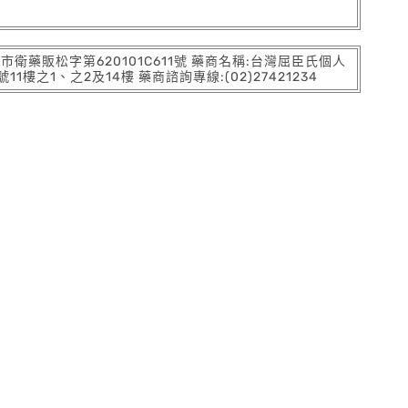
:北市衛藥販松字第620101C611號 藥商名稱:台灣屈臣氏個人
之1、之2及14樓 藥商諮詢專線:(02)27421234