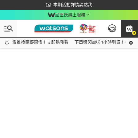
下載app最高回饋$350
本期活動詳情請點我
屈臣氏線上服務
0
激推換購優惠價！立即點我看
激推換購優惠價！立即點我看
下單選閃電送 1小時到貨！領神券