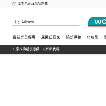
本期活動詳情請點我
下載app最高回饋$350
K beauty
Lilyeve
最新會員優惠
屈臣氏獨家
臉部保養
化妝品
激推換購優惠價！立即點我看