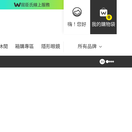
屈臣氏線上服務
0
嗨！您好
我的購物袋
休閒
箱購專區
隱形眼鏡
所有品牌