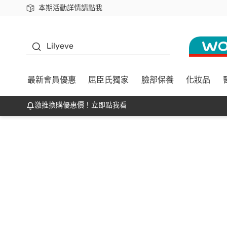
本期活動詳情請點我
下載app最高回饋$350
K beauty
Lilyeve
最新會員優惠
屈臣氏獨家
臉部保養
化妝品
激推換購優惠價！立即點我看