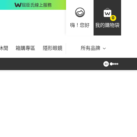
屈臣氏線上服務
0
嗨！您好
我的購物袋
休閒
箱購專區
隱形眼鏡
所有品牌