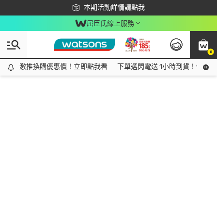
下載app最高回饋$350
本期活動詳情請點我
屈臣氏線上服務
0
激推換購優惠價！立即點我看
激推換購優惠價！立即點我看
下單選閃電送 1小時到貨！領神券