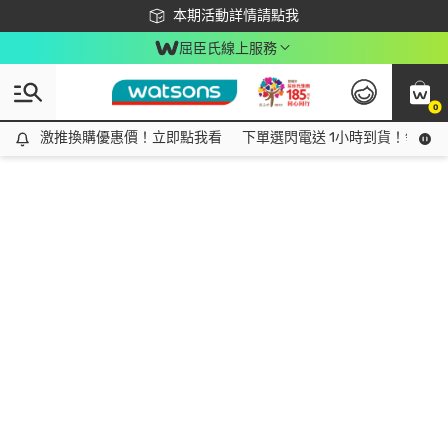
下載app最高回饋$350
本期活動詳情請點我
屈臣氏線上服務
0
激推換購優惠價！立即點我看
激推換購優惠價！立即點我看
下單選閃電送 1小時到貨！領神券