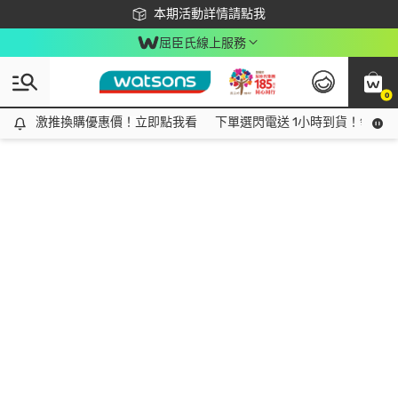
下載app最高回饋$350
本期活動詳情請點我
屈臣氏線上服務
0
激推換購優惠價！立即點我看
激推換購優惠價！立即點我看
下單選閃電送 1小時到貨！領神券