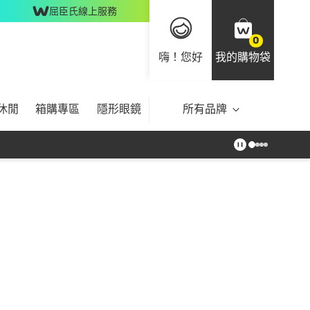
屈臣氏線上服務
0
嗨！您好
我的購物袋
休閒
箱購專區
隱形眼鏡
所有品牌