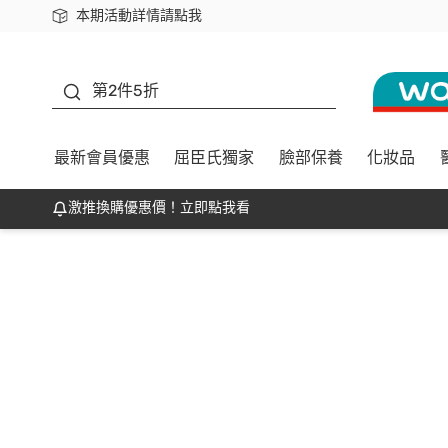
本期活動詳情請點我
下載app最高回饋$350
善存
第2件5折
最新會員優惠
屈臣氏獨家
臉部保養
化妝品
激推換購優惠價！立即點我看