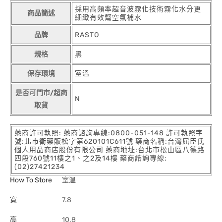
採用高頻率超音波霧化技術霧化水分更
商品簡述
細緻有效幫空氣補水
品牌
RASTO
規格
黑
保存環境
室溫
是否可門市/超商
N
取貨
藥商許可執照: 藥商諮詢專線:0800-051-148 許可執照字
號:北市衛藥販松字第620101C611號 藥商名稱:台灣屈臣氏
個人用品商店股份有限公司 藥商地址:台北市松山區八德路
四段760號11樓之1、之2及14樓 藥商諮詢專線:
(02)27421234
How To Store
室溫
寬
7.8
高
10.8