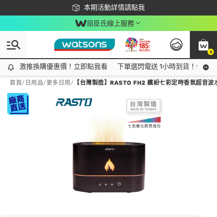
下載app最高回饋$350
本期活動詳情請點我
屈臣氏線上服務
0
激推換購優惠價！立即點我看
激推換購優惠價！立即點我看
下單選閃電送 1小時到貨！領神券
首頁
/
日用品
/
更多日用
/
【台灣製造】RASTO FH2 繽紛七彩定時香氛超音波