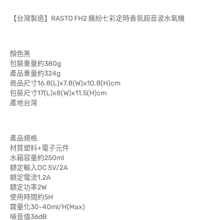
【台灣製造】RASTO FH2 繽紛七彩定時香氛超音波水氧機
顏色黑
包裝重量約380g
產品重量約324g
商品尺寸16.8(L)x7.8(W)x10.8(H)cm
包裝尺寸17(L)x8(W)x11.5(H)cm
產地台灣
產品規格
材質塑料+電子元件
水箱容量約250ml
額定輸入DC 5V/2A
額定電流1.2A
額定功率2W
使用時間約5H
霧量化30-40ml/H(Max)
噪音值36dB