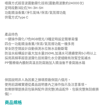
噴霧方式超音波震動霧化技術(震動周波數約24000次)
定時段數3段式(1H-3H-5H
功能精油香薰/淨化氣味/保濕/氣氛燈功能
供電方式Type C
產品特色
一鍵操作霧化/7色RGB燈光/3種定時設定簡單易懂
四合一功能精油香薰/保濕/氣氛燈功能一機多用
安全防空燒設計自動偵測水位無水自動斷電
防溢水結構設計最大加水量250ML加滿水可連續使用5小時以上
採用高頻率超音波霧化技術霧化水分更細緻有效幫空氣補水
PP醫療級內膽耐高溫且防腐蝕加入精油後不會腐蝕水箱
保固說明非人為因素之損壞原廠保固六個月。
使用前請確實遵從產品說明書內之操作指示及注意事項。
如需辦理退換貨包裝與配件須完整(商品配件、包裝完整無刮痕損
傷)。
商品規格