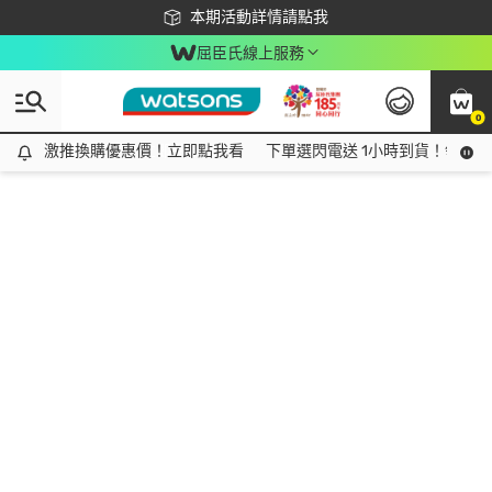
下載app最高回饋$350
本期活動詳情請點我
屈臣氏線上服務
0
激推換購優惠價！立即點我看
激推換購優惠價！立即點我看
下單選閃電送 1小時到貨！領神券