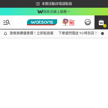
下載app最高回饋$350
本期活動詳情請點我
屈臣氏線上服務
0
激推換購優惠價！立即點我看
激推換購優惠價！立即點我看
下單選閃電送 1小時到貨！領神券