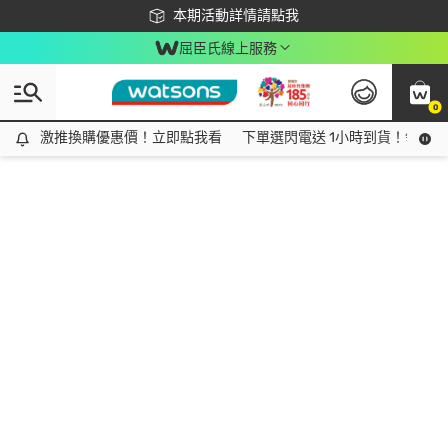
下載app最高回饋$350
本期活動詳情請點我
屈臣氏線上服務
0
激推換購優惠價！立即點我看
激推換購優惠價！立即點我看
下單選閃電送 1小時到貨！領神券