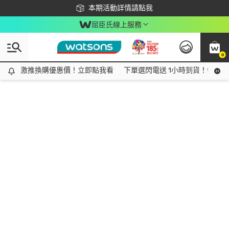
下載app最高回饋$350
本期活動詳情請點我
屈臣氏線上服務
0
激推換購優惠價！立即點我看
激推換購優惠價！立即點我看
下單選閃電送 1小時到貨！領神券