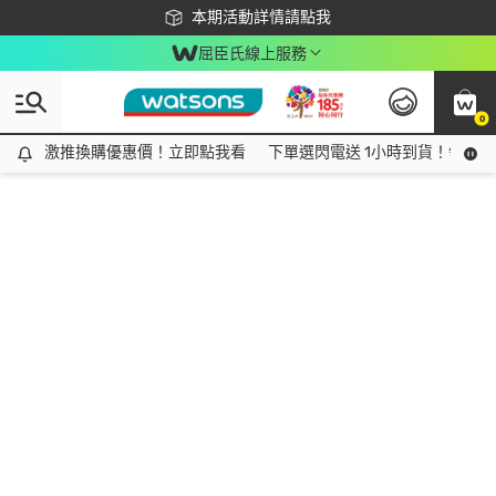
下載app最高回饋$350
本期活動詳情請點我
屈臣氏線上服務
0
激推換購優惠價！立即點我看
激推換購優惠價！立即點我看
下單選閃電送 1小時到貨！領神券