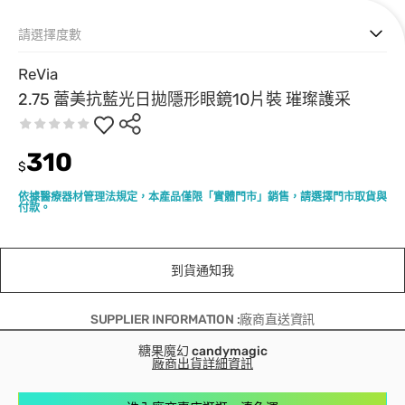
請選擇度數
ReVia
2.75 蕾美抗藍光日拋隱形眼鏡10片裝 璀璨護采
310
$
依據醫療器材管理法規定，本產品僅限「實體門市」銷售，請選擇門市取貨與
付款。
到貨通知我
SUPPLIER INFORMATION :廠商直送資訊
糖果魔幻 candymagic
廠商出貨詳細資訊