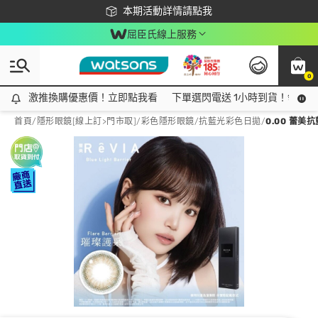
下載app最高回饋$350
本期活動詳情請點我
屈臣氏線上服務
0
激推換購優惠價！立即點我看
激推換購優惠價！立即點我看
下單選閃電送 1小時到貨！領神券
首頁
/
隱形眼鏡[線上訂>門市取]
/
彩色隱形眼鏡
/
抗藍光彩色日拋
/
0.00 蕾美