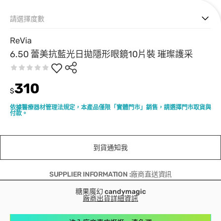
請選擇度數
ReVia
6.50 蕾美抗藍光日拋隱形眼鏡10片裝 璀璨護采
310
$
依據醫療器材管理法規定，本產品僅限「實體門市」銷售，請選擇門市取貨與
付款。
到貨通知我
SUPPLIER INFORMATION :廠商直送資訊
糖果魔幻 candymagic
廠商出貨詳細資訊