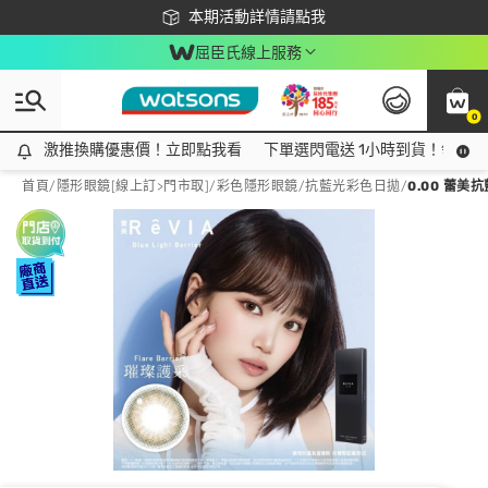
下載app最高回饋$350
本期活動詳情請點我
屈臣氏線上服務
0
激推換購優惠價！立即點我看
激推換購優惠價！立即點我看
下單選閃電送 1小時到貨！領神券
首頁
/
隱形眼鏡[線上訂>門市取]
/
彩色隱形眼鏡
/
抗藍光彩色日拋
/
0.00 蕾美