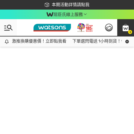
下載app最高回饋$350
本期活動詳情請點我
屈臣氏線上服務
0
激推換購優惠價！立即點我看
激推換購優惠價！立即點我看
下單選閃電送 1小時到貨！領神券