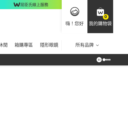
屈臣氏線上服務
0
嗨！您好
我的購物袋
休閒
箱購專區
隱形眼鏡
所有品牌