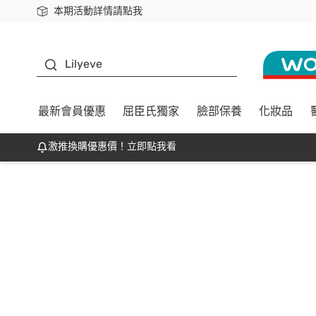
本期活動詳情請點我
下載app最高回饋$350
K beauty
Lilyeve
最新會員優惠
屈臣氏獨家
臉部保養
化妝品
激推換購優惠價！立即點我看