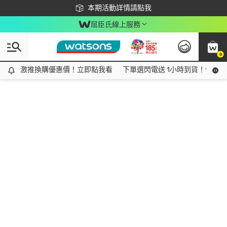
下載app最高回饋$350
本期活動詳情請點我
屈臣氏線上服務
0
激推換購優惠價！立即點我看
激推換購優惠價！立即點我看
下單選閃電送 1小時到貨！領神券