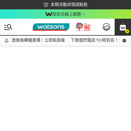
下載app最高回饋$350
本期活動詳情請點我
屈臣氏線上服務
0
激推換購優惠價！立即點我看
激推換購優惠價！立即點我看
下單選閃電送 1小時到貨！領神券