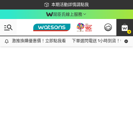
下載app最高回饋$350
本期活動詳情請點我
屈臣氏線上服務
0
激推換購優惠價！立即點我看
激推換購優惠價！立即點我看
下單選閃電送 1小時到貨！領神券