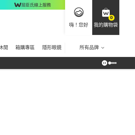
屈臣氏線上服務
0
嗨！您好
我的購物袋
休閒
箱購專區
隱形眼鏡
所有品牌