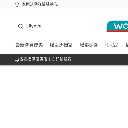
本期活動詳情請點我
下載app最高回饋$350
K beauty
Lilyeve
最新會員優惠
屈臣氏獨家
臉部保養
化妝品
激推換購優惠價！立即點我看