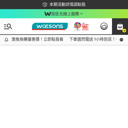
下載app最高回饋$350
本期活動詳情請點我
屈臣氏線上服務
0
激推換購優惠價！立即點我看
激推換購優惠價！立即點我看
下單選閃電送 1小時到貨！領神券