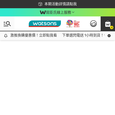
下載app最高回饋$350
本期活動詳情請點我
屈臣氏線上服務
0
激推換購優惠價！立即點我看
激推換購優惠價！立即點我看
下單選閃電送 1小時到貨！領神券