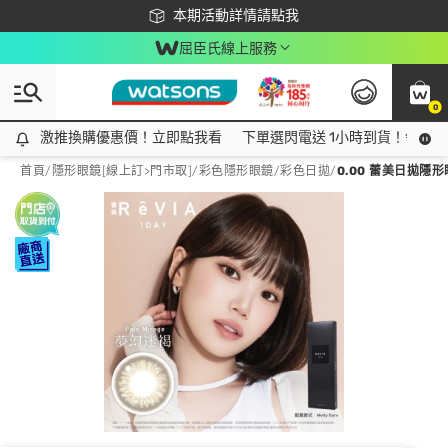
下載app最高回饋$350
本期活動詳情請點我
屈臣氏線上服務
0
激推換購優惠價！立即點我看
激推換購優惠價！立即點我看
下單選閃電送 1小時到貨！領神券
首頁
/
隱形眼鏡[線上訂>門市取]
/
彩色隱形眼鏡
/
彩色日拋
/
0.00 蕾美日拋隱