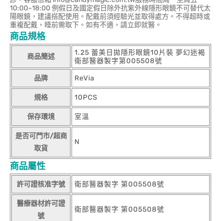
10:00~18:00 例假日及國定假日除外抗紫外線隱形眼鏡不可替代太
陽眼鏡，建議搭配使用。配戴前須經驗光並取得處方。不得超時或
重複配戴，睡前需取下。如有不適，請立即就醫。
商品規格
1.25 蕾美日拋隱形眼鏡10片裝 夢幻迷褐
商品簡述
衛部醫器製字第005508號
品牌
ReVia
規格
10PCS
保存環境
室溫
是否可門市/超商
N
取貨
商品屬性
許可證核准字號
衛部醫器製字 第005508號
醫療器材許可證
衛部醫器製字 第005508號
號