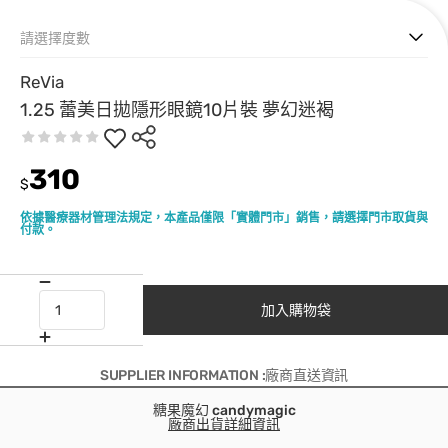
請選擇度數
ReVia
1.25 蕾美日拋隱形眼鏡10片裝 夢幻迷褐
310
$
依據醫療器材管理法規定，本產品僅限「實體門市」銷售，請選擇門市取貨與
付款。
加入購物袋
SUPPLIER INFORMATION :廠商直送資訊
糖果魔幻 candymagic
廠商出貨詳細資訊