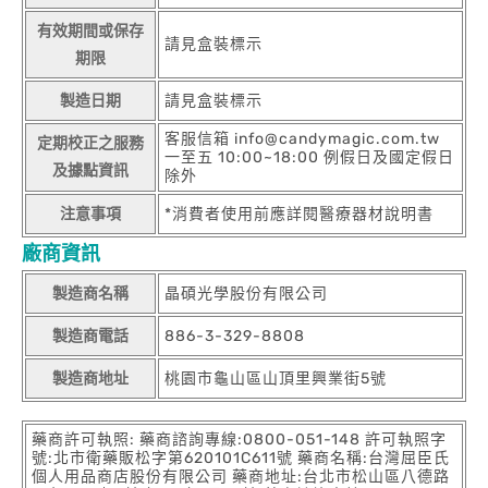
有效期間或保存
請見盒裝標示
期限
製造日期
請見盒裝標示
客服信箱 info@candymagic.com.tw
定期校正之服務
一至五 10:00~18:00 例假日及國定假日
及據點資訊
除外
注意事項
*消費者使用前應詳閱醫療器材說明書
廠商資訊
製造商名稱
晶碩光學股份有限公司
製造商電話
886-3-329-8808
製造商地址
桃園市龜山區山頂里興業街5號
藥商許可執照: 藥商諮詢專線:0800-051-148 許可執照字
號:北市衛藥販松字第620101C611號 藥商名稱:台灣屈臣氏
個人用品商店股份有限公司 藥商地址:台北市松山區八德路