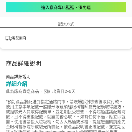
進入廠商專店逛逛，湊免運
配送方式
宅配到府
商品詳細說明
商品詳細說明
詳細介紹
此為廠商直送商品， 預計出貨日2-5天
*預訂產品將配送到指定通路門市，請現場拆封檢查後取貨付款。
使用注意事項配戴一般隱形眼鏡須經眼科醫師驗光配鏡取得處方，
或經驗光人員取得配鏡單，並定期接受檢查。不得超過建議配戴時
數，且不得重複配戴，就寢前務必取下。如有任何不適，應立即就
醫。使用後請投入垃圾桶，勿丟入馬桶或水槽。提醒您選購前應先
至眼科醫療院所或驗光所驗配，依產品說明書正確配戴，並定期回
診。客服信箱 info@candymagic.com.tw服務時間周一至周五