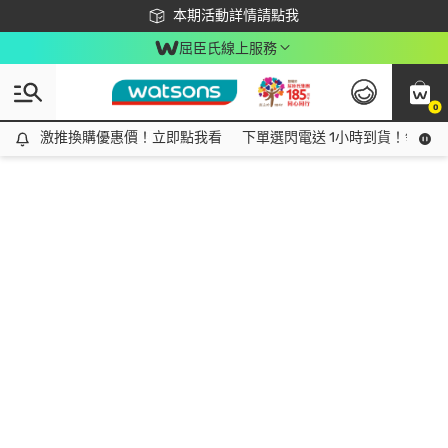
下載app最高回饋$350
本期活動詳情請點我
屈臣氏線上服務
0
激推換購優惠價！立即點我看
激推換購優惠價！立即點我看
下單選閃電送 1小時到貨！領神券