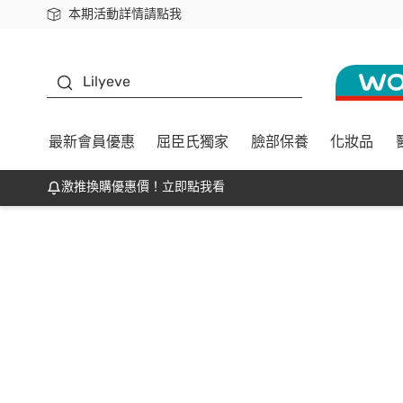
本期活動詳情請點我
下載app最高回饋$350
K beauty
Lilyeve
最新會員優惠
屈臣氏獨家
臉部保養
化妝品
激推換購優惠價！立即點我看