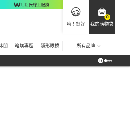
屈臣氏線上服務
0
嗨！您好
我的購物袋
休閒
箱購專區
隱形眼鏡
所有品牌