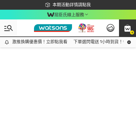
下載app最高回饋$350
本期活動詳情請點我
屈臣氏線上服務
0
激推換購優惠價！立即點我看
激推換購優惠價！立即點我看
下單選閃電送 1小時到貨！領神券