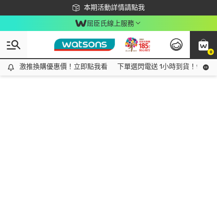
下載app最高回饋$350
本期活動詳情請點我
屈臣氏線上服務
0
激推換購優惠價！立即點我看
激推換購優惠價！立即點我看
下單選閃電送 1小時到貨！領神券