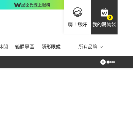
屈臣氏線上服務
0
嗨！您好
我的購物袋
休閒
箱購專區
隱形眼鏡
所有品牌