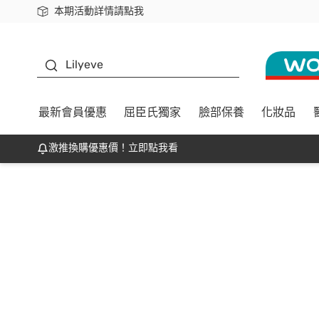
本期活動詳情請點我
下載app最高回饋$350
K beauty
Lilyeve
最新會員優惠
屈臣氏獨家
臉部保養
化妝品
激推換購優惠價！立即點我看