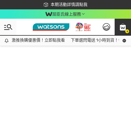
下載app最高回饋$350
本期活動詳情請點我
屈臣氏線上服務
0
激推換購優惠價！立即點我看
激推換購優惠價！立即點我看
下單選閃電送 1小時到貨！領神券