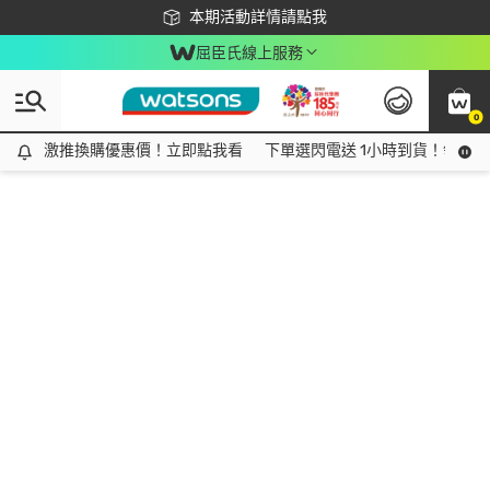
下載app最高回饋$350
本期活動詳情請點我
屈臣氏線上服務
0
激推換購優惠價！立即點我看
激推換購優惠價！立即點我看
下單選閃電送 1小時到貨！領神券