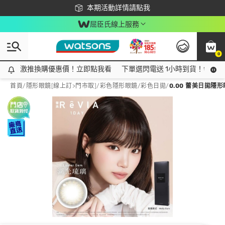
下載app最高回饋$350
本期活動詳情請點我
屈臣氏線上服務
0
激推換購優惠價！立即點我看
激推換購優惠價！立即點我看
下單選閃電送 1小時到貨！領神券
首頁
/
隱形眼鏡[線上訂>門市取]
/
彩色隱形眼鏡
/
彩色日拋
/
0.00 蕾美日拋隱