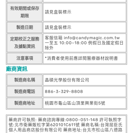
有效期間或保存
請見盒裝標示
期限
製造日期
請見盒裝標示
客服信箱 info@candymagic.com.tw
定期校正之服務
一至五 10:00~18:00 例假日及國定假日
及據點資訊
除外
注意事項
*消費者使用前應詳閱醫療器材說明書
廠商資訊
製造商名稱
晶碩光學股份有限公司
製造商電話
886-3-329-8808
製造商地址
桃園市龜山區山頂里興業街5號
藥商許可執照: 藥商諮詢專線:0800-051-148 許可執照字
號:北市衛藥販松字第620101C611號 藥商名稱:台灣屈臣氏
個人用品商店股份有限公司 藥商地址:台北市松山區八德路