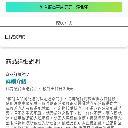
進入廠商專店逛逛，湊免運
配送方式
宅配到府
商品詳細說明
商品詳細說明
詳細介紹
此為廠商直送商品， 預計出貨日2-5天
*預訂產品將配送到指定通路門市，請現場拆封檢查後取貨付款。
使用注意事項配戴一般隱形眼鏡須經眼科醫師驗光配鏡取得處方，
或經驗光人員取得配鏡單，並定期接受檢查。不得超過建議配戴時
數，且不得重複配戴，就寢前務必取下。如有任何不適，應立即就
醫。使用後請投入垃圾桶，勿丟入馬桶或水槽。提醒您選購前應先
至眼科醫療院所或驗光所驗配，依產品說明書正確配戴，並定期回
診。客服信箱 info@candymagic.com.tw服務時間周一至周五