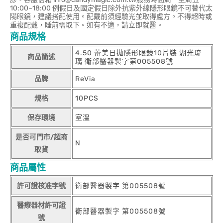
10:00~18:00 例假日及國定假日除外抗紫外線隱形眼鏡不可替代太
陽眼鏡，建議搭配使用。配戴前須經驗光並取得處方。不得超時或
重複配戴，睡前需取下。如有不適，請立即就醫。
商品規格
4.50 蕾美日拋隱形眼鏡10片裝 湖光琉
商品簡述
璃 衛部醫器製字第005508號
品牌
ReVia
規格
10PCS
保存環境
室溫
是否可門市/超商
N
取貨
商品屬性
許可證核准字號
衛部醫器製字 第005508號
醫療器材許可證
衛部醫器製字 第005508號
號