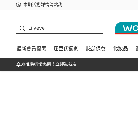
本期活動詳情請點我
下載app最高回饋$350
K beauty
Lilyeve
最新會員優惠
屈臣氏獨家
臉部保養
化妝品
激推換購優惠價！立即點我看