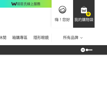
屈臣氏線上服務
0
嗨！您好
我的購物袋
休閒
箱購專區
隱形眼鏡
所有品牌