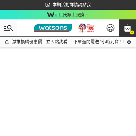
下載app最高回饋$350
本期活動詳情請點我
屈臣氏線上服務
0
激推換購優惠價！立即點我看
激推換購優惠價！立即點我看
下單選閃電送 1小時到貨！領神券