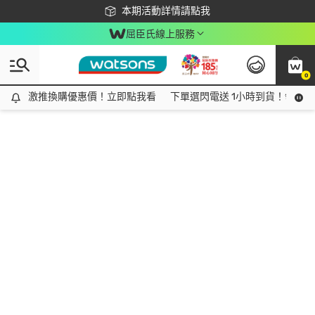
下載app最高回饋$350
本期活動詳情請點我
屈臣氏線上服務
0
激推換購優惠價！立即點我看
激推換購優惠價！立即點我看
下單選閃電送 1小時到貨！領神券