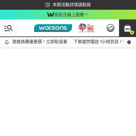
下載app最高回饋$350
本期活動詳情請點我
屈臣氏線上服務
0
激推換購優惠價！立即點我看
激推換購優惠價！立即點我看
下單選閃電送 1小時到貨！領神券