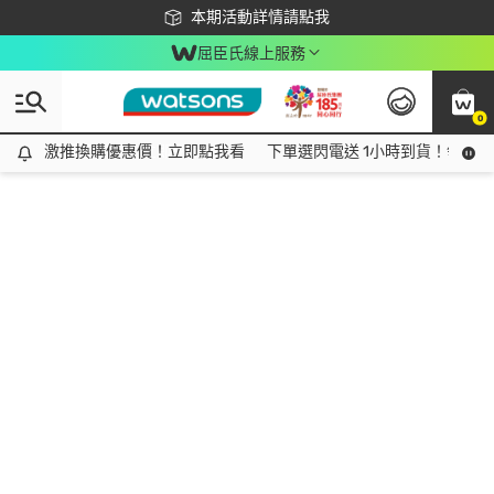
下載app最高回饋$350
本期活動詳情請點我
屈臣氏線上服務
0
激推換購優惠價！立即點我看
激推換購優惠價！立即點我看
下單選閃電送 1小時到貨！領神券