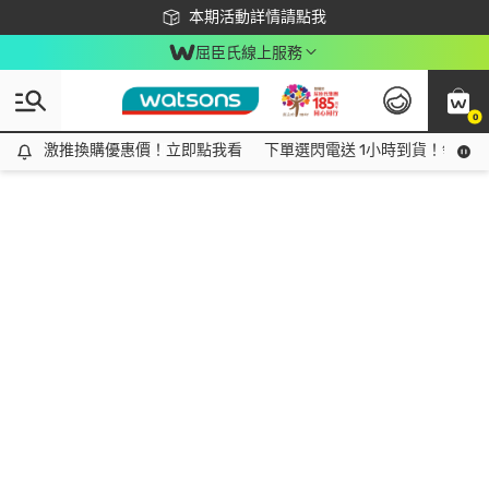
下載app最高回饋$350
本期活動詳情請點我
屈臣氏線上服務
0
激推換購優惠價！立即點我看
激推換購優惠價！立即點我看
下單選閃電送 1小時到貨！領神券