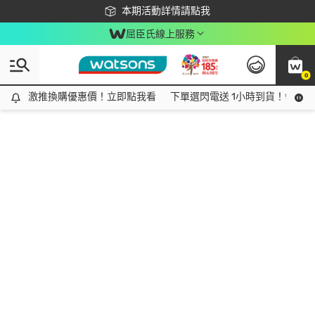
下載app最高回饋$350
本期活動詳情請點我
屈臣氏線上服務
0
激推換購優惠價！立即點我看
激推換購優惠價！立即點我看
下單選閃電送 1小時到貨！領神券