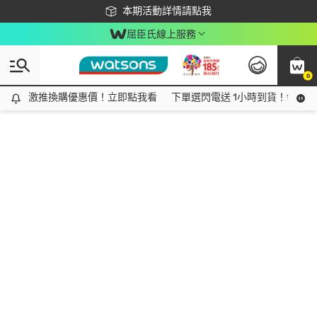
下載app最高回饋$350
本期活動詳情請點我
屈臣氏線上服務
0
激推換購優惠價！立即點我看
激推換購優惠價！立即點我看
下單選閃電送 1小時到貨！領神券