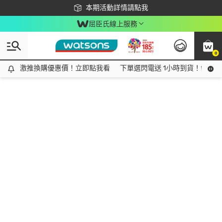
下載app最高回饋$350
本期活動詳情請點我
屈臣氏線上服務
0
激推換購優惠價！立即點我看
激推換購優惠價！立即點我看
下單選閃電送 1小時到貨！領神券