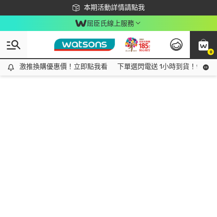
下載app最高回饋$350
本期活動詳情請點我
屈臣氏線上服務
0
激推換購優惠價！立即點我看
激推換購優惠價！立即點我看
下單選閃電送 1小時到貨！領神券