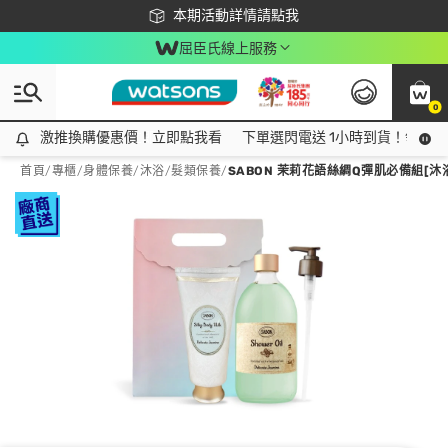
下載app最高回饋$350
本期活動詳情請點我
屈臣氏線上服務
0
激推換購優惠價！立即點我看
激推換購優惠價！立即點我看
下單選閃電送 1小時到貨！領神券
首頁
/
專櫃
/
身體保養
/
沐浴/髮類保養
/
SABON 茉莉花語絲綢Q彈肌必備組[沐浴