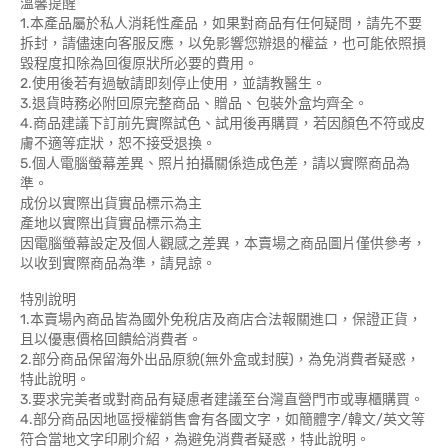
溫馨提醒
1.本產品屬於私人消耗性產品，如果對商品有任何疑問，請先不要
拆封，請儘速向客服反應，以免影響您辦退的權益，也可能依照損
毀程度扣除為回復原狀所必要的費用。
2.使用後若有過敏請即刻停止使用，並請教醫生。
3.退貨時務必附回原完整商品、贈品、包裝外盒均齊全。
4.商品建議下訂前先實際試色、試用後再購買，若因顏色不符或皮
膚不適等症狀，恕不接受退換。
5.個人電腦螢幕差異、照片拍攝關係造成色差，請以實際商品為
準。
成份以實際出貨實品標示為主
產地以實際出貨實品標示為主
因電腦螢幕設定及個人觀感之差異，本賣場之商品圖片僅供參考，
以收到實際商品為準，請見諒。
特別說明
1.本賣場內商品皆為國外免稅店及商店合法報關進口，保證正貨，
且以優惠價格回饋給消費者。
2.部分商品保留海外出品原貌(無外盒或封膜)，為免消費者疑惑，
特此說明。
3.要求完美者或對商品有疑慮者建議至台灣直營門市或專櫃購買。
4.部分商品因地區授權銷售會有各國文字，如簡體字/韓文/英文等
符合當地文字印刷介紹，為避免消費者疑惑，特此說明。