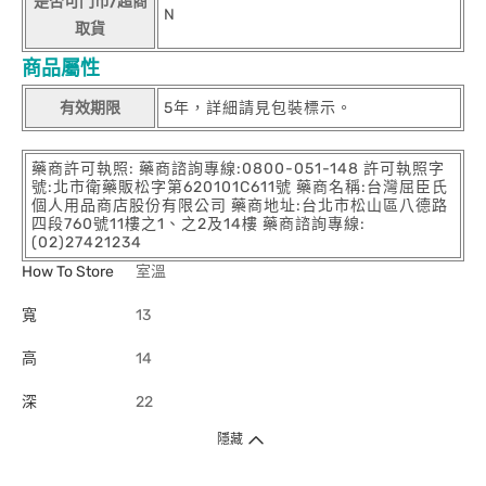
是否可門市/超商
N
取貨
商品屬性
有效期限
5年，詳細請見包裝標示。
藥商許可執照: 藥商諮詢專線:0800-051-148 許可執照字
號:北市衛藥販松字第620101C611號 藥商名稱:台灣屈臣氏
個人用品商店股份有限公司 藥商地址:台北市松山區八德路
四段760號11樓之1、之2及14樓 藥商諮詢專線:
(02)27421234
How To Store
室溫
寬
13
高
14
深
22
隱藏