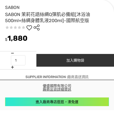
SABON
SABON 茉莉花語絲綢Q彈肌必備組[沐浴油
500ml+絲綢身體乳液200ml]-國際航空版
1,880
$
加入購物袋
SUPPLIER INFORMATION :廠商直送資訊
優盛國際有限公司
廠商出貨詳細資訊
進入廠商專店逛逛，湊免運