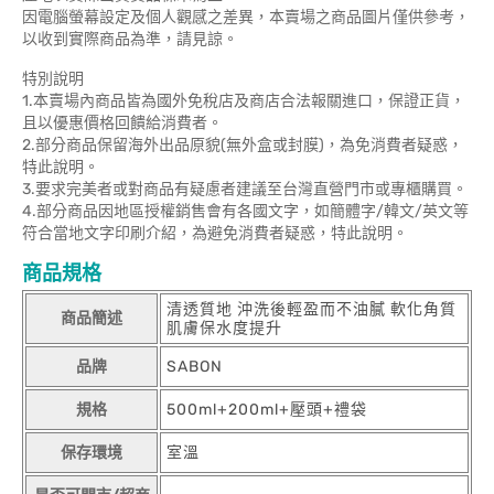
因電腦螢幕設定及個人觀感之差異，本賣場之商品圖片僅供參考，
以收到實際商品為準，請見諒。
特別說明
1.本賣場內商品皆為國外免稅店及商店合法報關進口，保證正貨，
且以優惠價格回饋給消費者。
2.部分商品保留海外出品原貌(無外盒或封膜)，為免消費者疑惑，
特此說明。
3.要求完美者或對商品有疑慮者建議至台灣直營門市或專櫃購買。
4.部分商品因地區授權銷售會有各國文字，如簡體字/韓文/英文等
符合當地文字印刷介紹，為避免消費者疑惑，特此說明。
商品規格
清透質地 沖洗後輕盈而不油膩 軟化角質
商品簡述
肌膚保水度提升
品牌
SABON
規格
500ml+200ml+壓頭+禮袋
保存環境
室溫