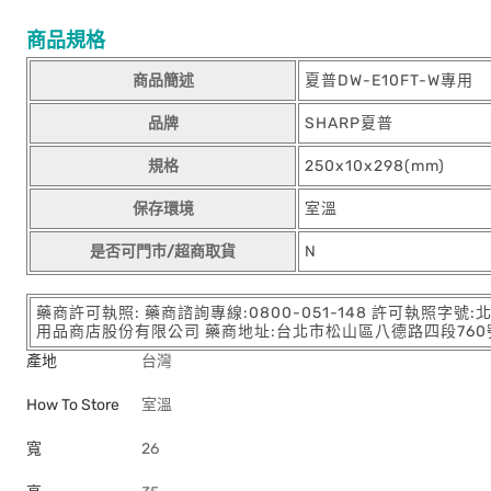
商品規格
商品簡述
夏普DW-E10FT-W專用
品牌
SHARP夏普
規格
250x10x298(mm)
保存環境
室溫
是否可門市/超商取貨
N
藥商許可執照: 藥商諮詢專線:0800-051-148 許可執照字號
用品商店股份有限公司 藥商地址:台北市松山區八德路四段760號11樓
產地
台灣
How To Store
室溫
寬
26