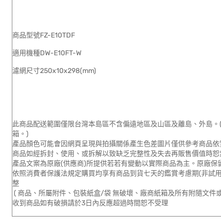
商品型號FZ-E10TDF
適用機種DW-E10FT-W
濾網尺寸250x10x298(mm)
此商品配送範圍僅限台灣本島區不含偏遠地區及山區及離島、外島。(
箱。)
產品顏色可能會因網頁呈現與拍攝關係產生色差圖片僅供參考商品依
商品如經拆封、使用、或拆解以致缺乏完整性及失去再販售價值時恕無
產品文案為原廠(供應商)所提供若若有變動以實際商品為主。原廠保
依照消費者保護法規定購買均享有商品到貨七天的鑑賞考慮期(非試用
整
( 商品、所屬附件、包裝紙盒/袋 無破壞、廠商紙箱及所有附隨文件或
收到商品如有破損請於3日內反應超過時間恕不受理