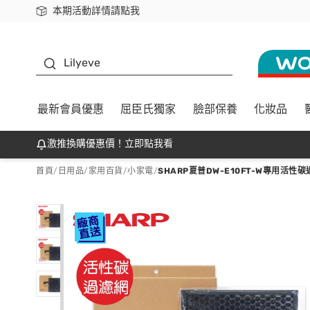
本期活動詳情請點我
下載app最高回饋$350
K beauty
Lilyeve
最新會員優惠
屈臣氏獨家
臉部保養
化妝品
激推換購優惠價！立即點我看
首頁
/
日用品
/
家用百貨
/
小家電
/
SHARP夏普DW-E10FT-W專用活性碳過