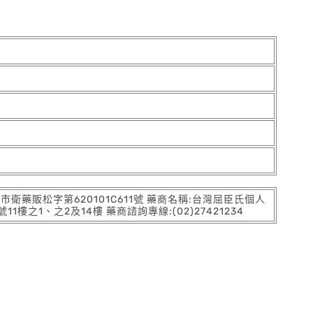
:北市衛藥販松字第620101C611號 藥商名稱:台灣屈臣氏個人
之1、之2及14樓 藥商諮詢專線:(02)27421234