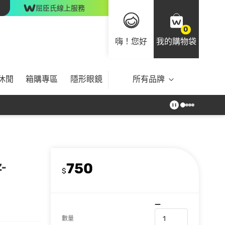
屈臣氏線上服務
0
嗨！您好
我的購物袋
休閒
箱購專區
隱形眼鏡
所有品牌
750
-
$
數量