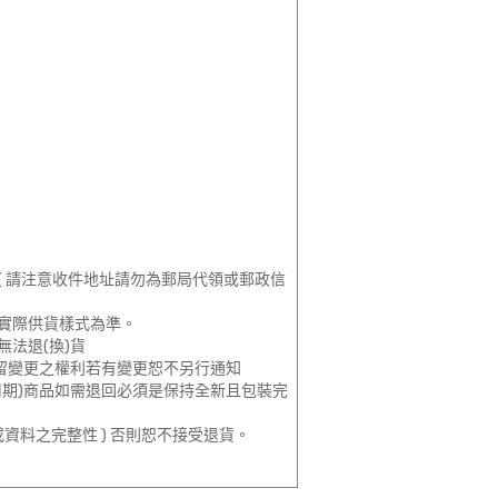
 請注意收件地址請勿為郵局代領或郵政信
實際供貨樣式為準。
法退(換)貨
留變更之權利若有變更恕不另行通知
期)商品如需退回必須是保持全新且包裝完
資料之完整性 ) 否則恕不接受退貨。