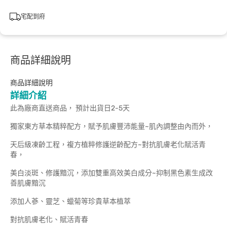
宅配到府
商品詳細說明
商品詳細說明
詳細介紹
此為廠商直送商品， 預計出貨日2-5天
獨家東方草本精粹配方，賦予肌膚豐沛能量~肌內調整由內而外，
天后級凍齡工程，複方植粹修護逆齡配方~對抗肌膚老化賦活青
春，
美白淡斑、修護黯沉，添加雙重高效美白成分~抑制黑色素生成改
善肌膚黯沉
添加人蔘、靈芝、蠟菊等珍貴草本植萃
對抗肌膚老化、賦活青春