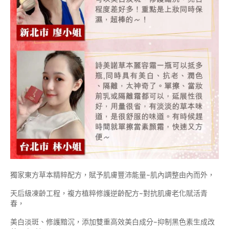
獨家東方草本精粹配方，賦予肌膚豐沛能量~肌內調整由內而外，
天后級凍齡工程，複方植粹修護逆齡配方~對抗肌膚老化賦活青
春，
美白淡斑、修護黯沉，添加雙重高效美白成分~抑制黑色素生成改