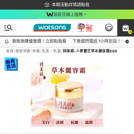
下載app最高回饋$350
本期活動詳情請點我
屈臣氏線上服務
0
激推換購優惠價！立即點我看
激推換購優惠價！立即點我看
下單選閃電送 1小時到貨！領神券
首頁
/
臉部保養
/
保養
/
乳液 / 乳霜
/
詩美諾-人蔘靈芝草本麗容霜25G