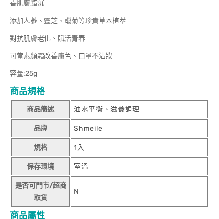
善肌膚黯沉
添加人蔘、靈芝、蠟菊等珍貴草本植萃
對抗肌膚老化、賦活青春
可當素顏霜改善膚色、口罩不沾妝
容量:25g
商品規格
商品簡述
油水平衡、滋養調理
品牌
Shmeile
規格
1入
保存環境
室溫
是否可門市/超商
N
取貨
商品屬性